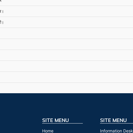
र
्र।
ची।
SITE MENU
SITE MENU
Home
Information Desk